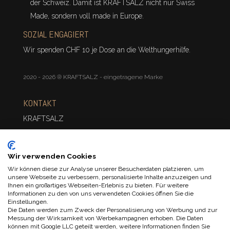
der Schweiz. Damit ist KRAFTSALZ nicht nur Swiss
Made, sondern voll made in Europe.
SOZIAL ENGAGIERT
Wir spenden CHF 10 je Dose an die Welthungerhilfe.
2020 - 2026 ® KRAFTSALZ - eingetragene Marke
KONTAKT
KRAFTSALZ
Dudler Kraftsalz
Linth Escher Weg 3
Wir verwenden Cookies
CH-8856 Tuggen
Wir können diese zur Analyse unserer Besucherdaten platzieren, um
unsere Webseite zu verbessern, personalisierte Inhalte anzuzeigen und
Mo. – Fr. 10 – 12
Ihnen ein großartiges Webseiten-Erlebnis zu bieten. Für weitere
T: +41 043 539 74 43
Informationen zu den von uns verwendeten Cookies öffnen Sie die
Einstellungen.
E: order@kraftsalz.com
Die Daten werden zum Zweck der Personalisierung von Werbung und zur
Messung der Wirksamkeit von Werbekampagnen erhoben. Die Daten
können mit Google LLC geteilt werden, weitere Informationen finden Sie