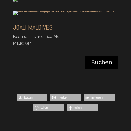
JOALI MALDIVES
Bodufushi Island, Raa Atoll
Malediven
Buchen
twittern
merken
mitteilen
teilen
teilen