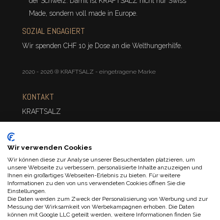
der Schweiz. Damit ist KRAFTSALZ nicht nur Swiss
Made, sondern voll made in Europe.
SOZIAL ENGAGIERT
Wir spenden CHF 10 je Dose an die Welthungerhilfe.
2020 - 2026 ® KRAFTSALZ - eingetragene Marke
KONTAKT
KRAFTSALZ
Dudler Kraftsalz
Linth Escher Weg 3
Wir verwenden Cookies
CH-8856 Tuggen
Wir können diese zur Analyse unserer Besucherdaten platzieren, um
unsere Webseite zu verbessern, personalisierte Inhalte anzuzeigen und
Mo. – Fr. 10 – 12
Ihnen ein großartiges Webseiten-Erlebnis zu bieten. Für weitere
T: +41 043 539 74 43
Informationen zu den von uns verwendeten Cookies öffnen Sie die
Einstellungen.
E: order@kraftsalz.com
Die Daten werden zum Zweck der Personalisierung von Werbung und zur
Messung der Wirksamkeit von Werbekampagnen erhoben. Die Daten
können mit Google LLC geteilt werden, weitere Informationen finden Sie